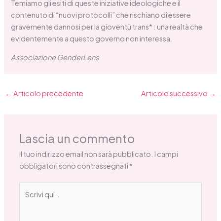
Temiamo gli esiti di queste iniziative ideologiche e il
contenuto di “nuovi protocolli” che rischiano di essere
gravemente dannosi per la gioventù trans* : una realtà che
evidentemente a questo governo non interessa.
Associazione GenderLens
←
Articolo precedente
Articolo successivo
→
Lascia un commento
Il tuo indirizzo email non sarà pubblicato.
I campi
obbligatori sono contrassegnati
*
Scrivi
qui..