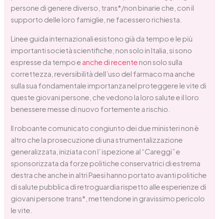
persone di genere diverso, trans*/non binarie che, con il
supporto delle loro famiglie, ne facessero richiesta.
Linee guida internazionali esistono già da tempo e le più
importanti società scientifiche, non solo in Italia, si sono
espresse da tempo e
anche di recente
non solo sulla
correttezza, reversibilità dell’uso del farmaco ma anche
sulla sua fondamentale importanza nel proteggere le vite di
queste giovani persone, che vedono la loro salute e il loro
benessere messe di nuovo fortemente a rischio.
Il roboante comunicato congiunto dei due ministeri non è
altro che la prosecuzione di una strumentalizzazione
generalizzata, iniziata con l’ ispezione al “Careggi” e
sponsorizzata da forze politiche conservatrici di estrema
destra che anche in altri Paesi hanno portato avanti politiche
di salute pubblica di retroguardia rispetto alle esperienze di
giovani persone trans*, mettendone in gravissimo pericolo
le vite.