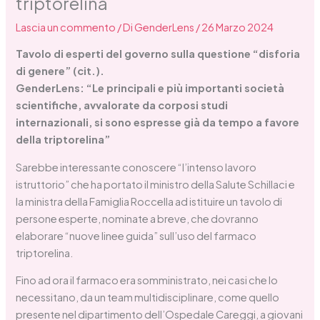
triptorelina
Lascia un commento
/ Di
GenderLens
/
26 Marzo 2024
Tavolo di esperti del governo sulla questione “disforia
di genere” (cit.).
GenderLens: “Le principali e più importanti società
scientifiche, avvalorate da corposi studi
internazionali, si sono espresse già da tempo a favore
della triptorelina”
Sarebbe interessante conoscere “l’intenso lavoro
istruttorio” che ha portato il ministro della Salute Schillaci e
la ministra della Famiglia Roccella ad istituire un tavolo di
persone esperte, nominate a breve, che dovranno
elaborare “nuove linee guida” sull’uso del farmaco
triptorelina.
Fino ad ora il farmaco era somministrato, nei casi che lo
necessitano, da un team multidisciplinare, come quello
presente nel dipartimento dell’Ospedale Careggi, a giovani