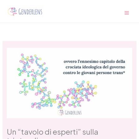
Vai
Main
al
Men
contenuto
Un “tavolo di esperti” sulla