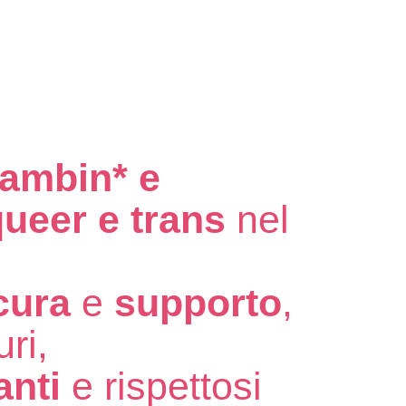
ambin* e
queer e trans
nel
,
cura
e
supporto
,
uri,
anti
e rispettosi