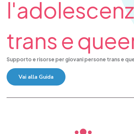
l'adolescen
trans e quee
Supporto e risorse per giovani persone trans e qu
Vai alla Guida