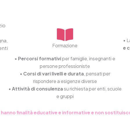
zio
na,
• L
Formazione
enti
e 
•
Percorsi formativi
per famiglie, insegnanti e
persone professioniste
•
Corsi di vari livelli e durata
, pensati per
rispondere a esigenze diverse
•
Attività di consulenza
su richiesta per enti, scuole
e gruppi
o hanno finalità educative e informative e non sostituisc