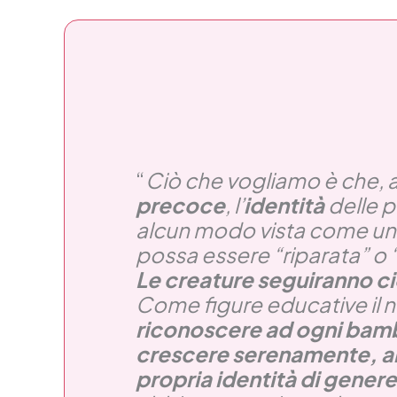
“
Ciò che vogliamo è che, 
precoce
, l’
identità
delle p
alcun modo vista come u
possa essere “riparata” o 
Le creature seguiranno c
Come figure educative il 
riconoscere ad ogni bambin
crescere serenamente, a
propria identità di genere