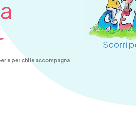
za
r
Scorri 
eer e per chi le accompagna