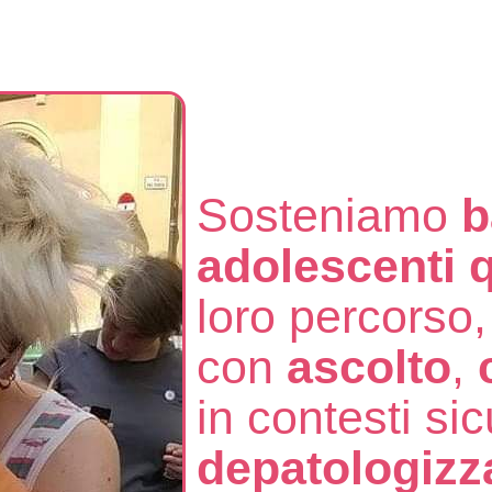
Sosteniamo
b
adolescenti 
loro percorso
con
ascolto
,
in contesti sic
depatologizz