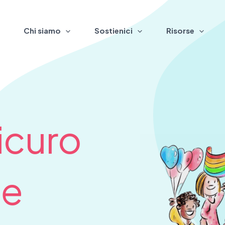
Chi siamo
Sostienici
Risorse
icuro
 e