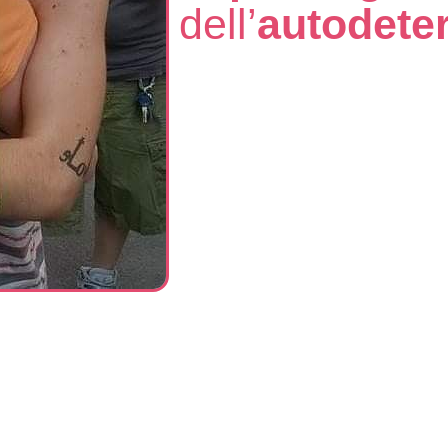
dell’
autodete