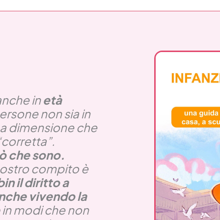
anche in
età
ersone non sia in
na dimensione che
“corretta”.
iò che sono.
nostro compito è
 il diritto a
nche vivendo la
in modi che non