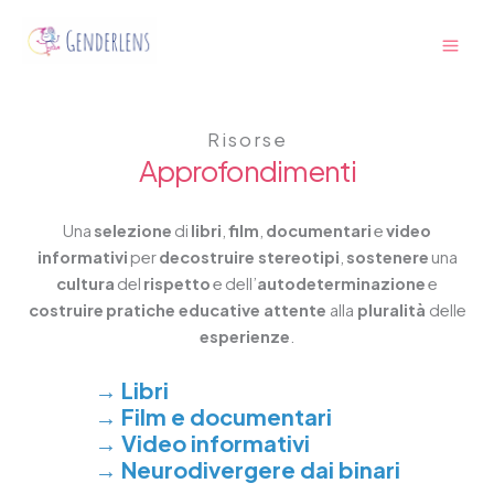
Vai
Main
al
Men
contenuto
Risorse
Approfondimenti
Una
selezione
di
libri
,
film
,
documentari
e
video
informativi
per
decostruire stereotipi
,
sostenere
una
cultura
del
rispetto
e dell’
autodeterminazione
e
costruire
pratiche educative attente
alla
pluralità
delle
esperienze
.
→
Libri
→
Film e documentari
→
Video informativi
→
Neurodivergere dai binari