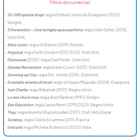
Film e documentari
20.000 specie di api
, regia Estibaliz Urresola Solaguren (2023),
Spagna.
3 Generation – Una famiglia quasi perfetta
, regia Gabi Dellal, (2015),
Stati Uniti.
Alice Junior
, regia Gil Baroni (2019), Brasile.
Atypical
, regia Seth Gordon (2017/2021), Stati Uniti.
Disclosure
(2020), regia Sam Feder, Stati Uniti.
Gender Revolution
, regia Katie Couric (2017), Stati Uniti.
Growing up Coy
, regia Eric Juhola (2016), Stati Uniti.
Il castello errante di Howl
, regia di Hayao Miyazaki (2004), Giappone.
Just Charlie
, regia Rebekah (2017), Regno Unito.
La mia vita in rosa
, regia Alain Berliner (1997), Belgio.
Sex Education
, regia Laurie Nunn (2019/2023), Regno Unito.
They
, regia Anahita Ghazvinzadeh (2017), Stati Uniti/Qatar.
Tomboy
, regia Céline Sciamma (2011), Francia.
Unicorni
, regia Michela Andreozzi (2025), Italia