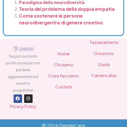
Paradigma della neurodiversità
Teoria del problema della doppia empatia
Come sostenere le persone
neurodivergenti e di genere creativo
Tesseramento
Donazioni
Home
Seguici sui nostri
profili social per non
Guida
Chi siamo
perdere
Carriera alias
Cosa facciamo
aggiornamenti ed
eventi in
Contatti
programma!
F
I
a
n
Privacy Policy
c
s
e
t
b
a
o
g
o
r
© 2026 GenderLens