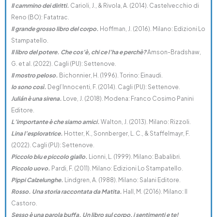
Il cammino dei diritti.
Carioli, J., & Rivola, A. (2014). Castelvecchio di
Reno (BO): Fatatrac.
Il grande grosso libro del corpo.
Hoffman, J. (2016). Milano: Edizioni Lo
Stampatello.
Il libro del potere. Che cos’è, chi ce l’ha e perchè?
Amson-Bradshaw,
G. et al. (2022). Cagli (PU): Settenove.
Il mostro peloso.
Bichonnier, H. (1996). Torino: Einaudi.
Io sono così.
Degl’Innocenti, F. (2014). Cagli (PU): Settenove.
Julián è una sirena.
Love, J. (2018). Modena: Franco Cosimo Panini
Editore.
L’importante è che siamo amici.
Walton, J. (2013). Milano: Rizzoli.
Lina l’esploratrice.
Hotter, K., Sonnberger, L. C., & Staffelmayr, F.
(2022). Cagli (PU): Settenove.
Piccolo blu e piccolo giallo.
Lionni, L. (1999). Milano: Babalibri.
Piccolo uovo.
Pardi, F. (2011). Milano: Edizioni Lo Stampatello.
Pippi Calzelunghe.
Lindgren, A. (1988). Milano: Salani Editore.
Rosso. Una storia raccontata da Matita.
Hall, M. (2016). Milano: Il
Castoro.
Sesso è una parola buffa. Un libro sul corpo, i sentimenti e te!