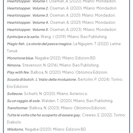
Heartstopper. Volume 1.
Oseman, A. (2020). Milano: Mondadori.
Heartstopper. Volume 2.
Oseman, A. (2020). Milano: Mondadori.
Heartstopper. Volume 3.
Oseman, A. (2021). Milano: Mondadori.
Heartstopper. Volume 4.
Oseman, A. (2021). Milano: Mondadori.
Heartstopper. Volume 5.
Oseman, A. (2023). Milano: Mondadori.
Il principe e la sarta.
Wang, J. (2019). Milano: Bao Publishing.
Magic fish. Le storie del pesce magico.
Le Nguyem, T. (2022). Latina:
Tunuè.
Monotone blue.
Nagabe (2022). Milano: Edizioni BD.
Nimona.
Stevenson, N. (2016). Milano: Bao Publishing.
Play with fire.
Balboa, N. (2020). Milano: Oblomov Edizioni.
Scuola di butch. L’inizio della rivoluzione.
Bertolini, P. (2024). Torino:
Eris Edizioni.
Solleone.
Schiatti, N. (2020). Milano: Asterisco.
Su un raggio di sole.
Walden, T. (2020). Milano: Bao Publishing.
Transformer.
Balboa, N. (2023). Milano: Oblomov Edizioni.
Tutte le volte che ho scoperto di essere gay.
Crewes, E. (2022). Torino:
Diabolo.
Wizdoms.
Nagabe (2020). Milano: Edizioni BD.