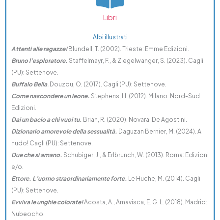
Libri
Albi illustrati
Attenti alle ragazze!
Blundell, T. (2002). Trieste: Emme Edizioni.
Bruno l’esploratore.
Staffelmayr, F., & Ziegelwanger, S. (2023). Cagli
(PU): Settenove.
Buffalo Bella
.
Douzou, O. (2017). Cagli (PU): Settenove.
Come nascondere un leone.
Stephens, H. (2012). Milano: Nord-Sud
Edizioni.
Dai un bacio a chi vuoi tu.
Brian, R. (2020). Novara: De Agostini.
Dizionario amorevole della sessualità.
Daguzan Bernier, M. (2024). A
nudo! Cagli (PU): Settenove.
Due che si amano.
Schubiger, J., & Erlbrunch, W. (2013). Roma: Edizioni
e/o.
Ettore. L’uomo straordinariamente forte.
Le Huche, M. (2014). Cagli
(PU): Settenove.
Evviva le unghie colorate!
Acosta, A., Amavisca, E. G. L. (2018). Madrid:
Nubeocho.