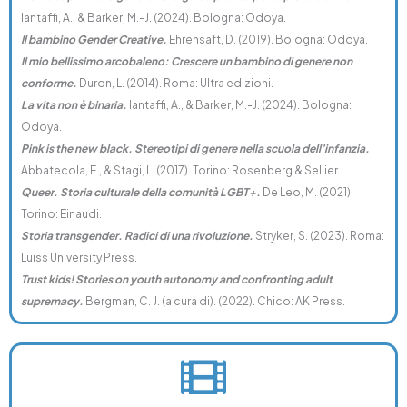
Iantaffi, A., & Barker, M.-J. (2024). Bologna: Odoya.
Il bambino Gender Creative.
Ehrensaft, D. (2019). Bologna: Odoya.
Il mio bellissimo arcobaleno: Crescere un bambino di genere non
conforme.
Duron, L. (2014). Roma: Ultra edizioni.
La vita non è binaria.
Iantaffi, A., & Barker, M.-J. (2024). Bologna:
Odoya.
Pink is the new black. Stereotipi di genere nella scuola dell’infanzia.
Abbatecola, E., & Stagi, L. (2017). Torino: Rosenberg & Sellier.
Queer. Storia culturale della comunità LGBT+.
De Leo, M. (2021).
Torino: Einaudi.
Storia transgender. Radici di una rivoluzione.
Stryker, S. (2023). Roma:
Luiss University Press.
Trust kids! Stories on youth autonomy and confronting adult
supremacy.
Bergman, C. J. (a cura di). (2022). Chico: AK Press.