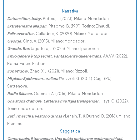
Narrativa
Detransition, baby.
Peters, T. (2023). Milano: Mondadori.
Extraterrestre alla pari.
Pitzorno, B. (1991). Torino: Einaudi.
Felix ever after.
Calledner, K. (2020). Milano: Mondadori.
George.
Gino, A. (2015). Milano: Mondadori.
Grande, Bro!
Jägerfeld, J. (202a). Milano: Iperborea.
Il mio genere è top secret. Fantascienza queer e trans.
AA.VV. (2022).
Roma: Future Fiction.
Iron Widow.
Zhao, X. J. (2021). Milano: Rizzoli.
Mi piace Spiderman…e allora?
Vezzoli, G. (2014). Cagli (PU):
Settenove.
Radio Silence.
Oseman, A. (2016). Milano: Mondadori.
Una storia d’amore. Lettera a mia figlia transgender.
Hays, C. (2022).
Torino: add editore.
Zazì, i maschi si vestono di rosa?
Lenain, T., & Durand, D. (2016). Milano:
Piemme.
Saggistica
Come capire il tuo genere. Una guida pratica per esplorare chi sei.