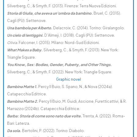
Silverberg, C., & Smyth, F. (2013). Firenze: Terra Nuova Edizioni.
Storia di Giulia, che aveva un’ombra da bambino.
Bruel, C. (2015).
Cagli (PU): Settenove.
Una bambola per Alberto.
Delacroix, C. (2014). Torino: Giralangolo.
Un cielo di lentiggini.
D’Almeÿ, I. (2018). Cagli (PU): Settenove.
Olivia.
Falconer, I. (2015). Milano: Nord-Sud Edizioni.
What Makes a Baby.
Silverberg, C., & Smyth, F. (2013). New York:
Triangle Square.
You Know, Sex: Bodies, Gender, Puberty, and Other Things.
Silverberg, C., & Smyth, F. (2022). New York: Triangle Square.
Graphic novel
Bambinə Matte 1.
Percy Il Buio, S. Spano, N., & Nova (2024a).
Catapecchia Editrice.
Bambinə Matte 2.
Percy Il Buio, M. Guidi, Ascione, Furetticattivi, & R.
Marrazzo (2024b). Catapecchia Editrice.
Barba: Storia di come sono nato due volte.
Trenta, A. (2022). Roma-
Bari: Laterza.
Da sola.
Bertolini, P. (2022). Torino: Diabolo.