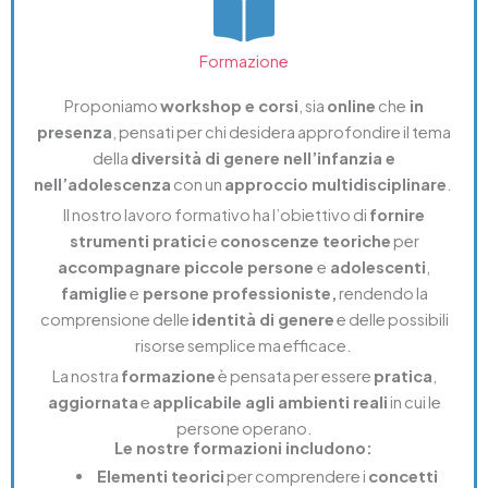
Formazione
Proponiamo
workshop e corsi
, sia
online
che
in
presenza
, pensati per chi desidera approfondire il tema
della
diversità di genere nell’infanzia e
nell’adolescenza
con un
approccio multidisciplinare
.
Il nostro lavoro formativo ha l’obiettivo di
fornire
strumenti pratici
e
conoscenze teoriche
per
accompagnare piccole persone
e
adolescenti
,
famiglie
e
persone professioniste,
rendendo la
comprensione delle
identità di genere
e delle possibili
risorse semplice ma efficace.
La nostra
formazione
è pensata per essere
pratica
,
aggiornata
e
applicabile agli ambienti reali
in cui le
persone operano.
Le nostre formazioni includono:
Elementi teorici
per comprendere i
concetti