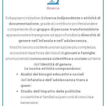
Ricerca
Sviluppiamo iniziative di
ricerca indipendente
e
attività di
documentazione
, grazie al contributo professionale e
competente di un
gruppo di persone transfemministe
appassionate e impegnate ad approfondire la
diversità di
genere nell’infanzia e nell’adolescenza.
Il nostro lavoro sostiene una narrazione più complessa,
accurata e rispettosa dei vissuti di
giovani e famiglie
,
promuovendo
conoscenza scientifica e sociale
sul tema
dell’
identità di genere
.
Le nostre attività comprendono:
Analisi dei bisogni educativi e sociali
dell’
infanzia e dell’adolescenza trans e
queer
;
Studio dell’impatto delle politiche
scolastiche e familiari sui percorsi di crescita e
benessere;