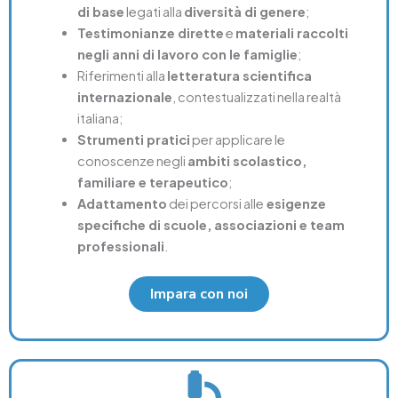
di base
legati alla
diversità di genere
;
Testimonianze dirette
e
materiali raccolti
negli anni di lavoro con le famiglie
;
Riferimenti alla
letteratura scientifica
internazionale
, contestualizzati nella realtà
italiana;
Strumenti pratici
per applicare le
conoscenze negli
ambiti scolastico,
familiare e terapeutico
;
Adattamento
dei percorsi alle
esigenze
specifiche di scuole, associazioni e team
professionali
.
Impara con noi