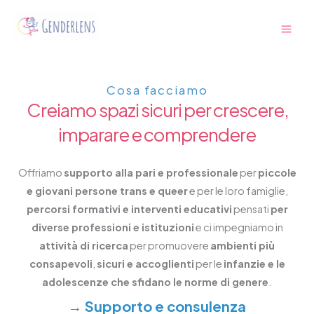
Vai
Main
al
Men
contenuto
Cosa facciamo
Creiamo spazi sicuri per crescere,
imparare e comprendere
Offriamo
supporto alla pari e professionale
per
piccole
e giovani persone trans e queer
e per le loro famiglie,
percorsi formativi e interventi educativi
pensati
per
diverse professioni e istituzioni
e ci impegniamo in
attività di ricerca
per promuovere
ambienti più
consapevoli
,
sicuri e accoglienti
per le
infanzie e le
adolescenze che sfidano le norme di genere
.
→
Supporto e consulenza