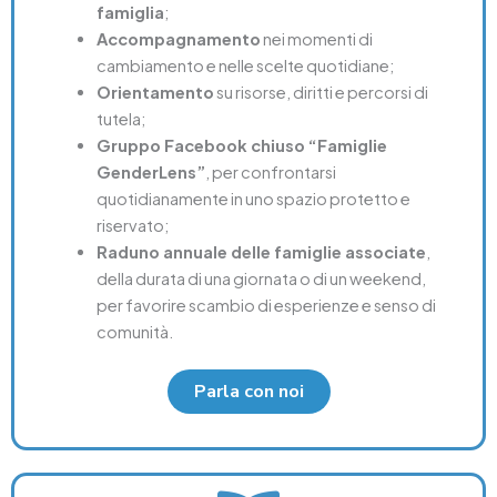
famiglia
;
Accompagnamento
nei momenti di
cambiamento e nelle scelte quotidiane;
Orientamento
su risorse, diritti e percorsi di
tutela;
Gruppo Facebook chiuso “Famiglie
GenderLens”
, per confrontarsi
quotidianamente in uno spazio protetto e
riservato;
Raduno annuale delle famiglie associate
,
della durata di una giornata o di un weekend,
per favorire scambio di esperienze e senso di
comunità.
Parla con noi