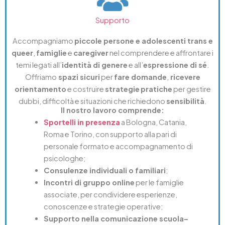
Supporto
Accompagniamo
piccole persone e adolescenti trans e
queer
,
famiglie
e
caregiver
nel comprendere e affrontare i
temi legati all’
identità di genere
e all’
espressione di sé
.
Offriamo
spazi sicuri
per
fare domande
,
ricevere
orientamento
e costruire
strategie
pratiche
per gestire
dubbi, difficoltà e situazioni che richiedono
sensibilità
.
Il nostro lavoro comprende:
Sportelli in presenza
a Bologna, Catania,
Roma e Torino, con supporto alla pari di
personale formato e accompagnamento di
psicologhe;
Consulenze individuali o familiari
;
Incontri di gruppo online
per le famiglie
associate, per condividere esperienze,
conoscenze e strategie operative;
Supporto nella comunicazione scuola–