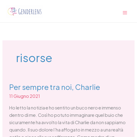
Vai
Main
al
Men
contenuto
risorse
Per
Per sempre tra noi, Charlie
sempre
tra
11 Giugno 2021
noi,
Ho letto la notizia e ho sentito un buco nero e immenso
Charlie
dentro di me. Così ho potuto immaginare quel buio che
sicuramente ha avvolto la vita di Charlie da non sappiamo
quando. Il suo dolore l’ha affogato in mezzo a una realtà
ostile e cieca alla sua sofferenza. Come madre di un