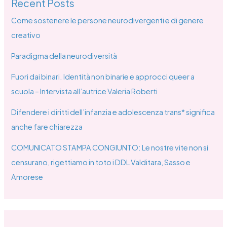
Recent Posts
Come sostenere le persone neurodivergenti e di genere
creativo
Paradigma della neurodiversità
Fuori dai binari. Identità non binarie e approcci queer a
scuola – Intervista all’autrice Valeria Roberti
Difendere i diritti dell’infanzia e adolescenza trans* significa
anche fare chiarezza
COMUNICATO STAMPA CONGIUNTO: Le nostre vite non si
censurano, rigettiamo in toto i DDL Valditara, Sasso e
Amorese