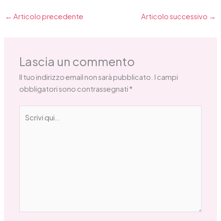
←
Articolo precedente
Articolo successivo
→
Lascia un commento
Il tuo indirizzo email non sarà pubblicato.
I campi
obbligatori sono contrassegnati
*
Scrivi
qui..