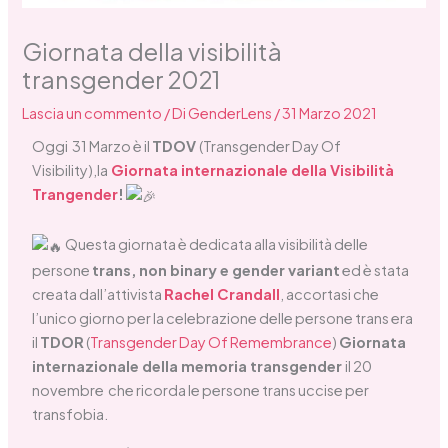
Giornata della visibilità
transgender 2021
Lascia un commento
/ Di
GenderLens
/
31 Marzo 2021
Oggi 31 Marzo è il
TDOV
(Transgender Day Of
Visibility),la
Giornata internazionale della Visibilità
Trangender
!
Questa giornata è dedicata alla visibilità delle
persone
trans, non binary e gender variant
ed è stata
creata dall’attivista
Rachel Crandall
, accortasi che
l’unico giorno per la celebrazione delle persone trans era
il
TDOR
(
Transgender Day Of Remembrance
)
Giornata
internazionale della memoria transgender
il 20
novembre che ricorda le persone trans uccise per
transfobia.