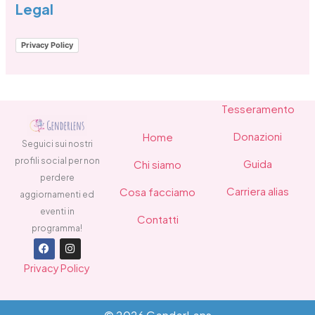
Legal
Privacy Policy
Tesseramento
Donazioni
Home
Seguici sui nostri
profili social per non
Guida
Chi siamo
perdere
Carriera alias
Cosa facciamo
aggiornamenti ed
eventi in
Contatti
programma!
F
I
a
n
Privacy Policy
c
s
e
t
b
a
o
g
o
r