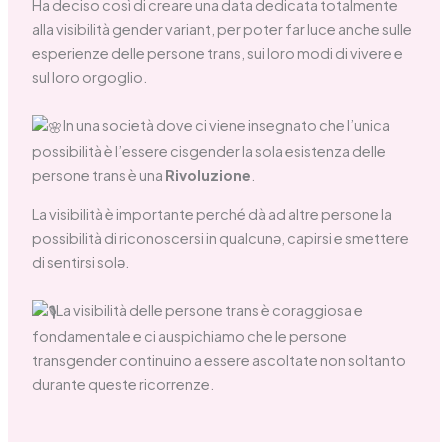
Ha deciso così di creare una data dedicata totalmente
alla visibilità gender variant, per poter far luce anche sulle
esperienze delle persone trans, sui loro modi di vivere e
sul loro orgoglio.
In una società dove ci viene insegnato che l’unica
possibilità è l’essere cisgender la sola esistenza delle
persone trans è una
Rivoluzione
.
La visibilità è importante perché dà ad altre persone la
possibilità di riconoscersi in qualcun
ә
, capirsi e smettere
di sentirsi sol
ә
.
La visibilità delle persone trans è coraggiosa e
fondamentale e ci auspichiamo che le persone
transgender continuino a essere ascoltate non soltanto
durante queste ricorrenze.