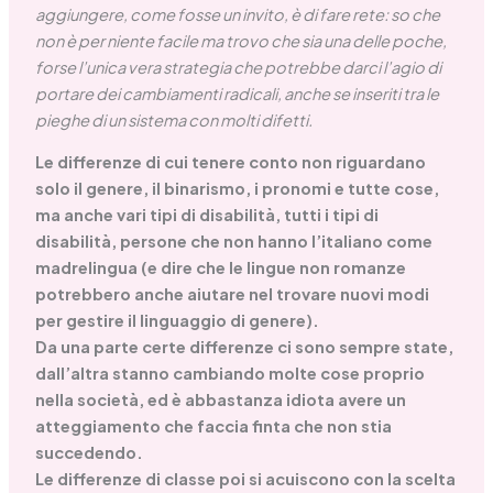
aggiungere, come fosse un invito, è di fare rete: so che
non è per niente facile ma trovo che sia una delle poche,
forse l’unica vera strategia che potrebbe darci l’agio di
portare dei cambiamenti radicali, anche se inseriti tra le
pieghe di un sistema con molti difetti.
Le differenze di cui tenere conto non riguardano
solo il genere, il binarismo, i pronomi e tutte cose,
ma anche vari tipi di disabilità, tutti i tipi di
disabilità, persone che non hanno l’italiano come
madrelingua (e dire che le lingue non romanze
potrebbero anche aiutare nel trovare nuovi modi
per gestire il linguaggio di genere).
Da una parte certe differenze ci sono sempre state,
dall’altra stanno cambiando molte cose proprio
nella società, ed è abbastanza idiota avere un
atteggiamento che faccia finta che non stia
succedendo.
Le differenze di classe poi si acuiscono con la scelta