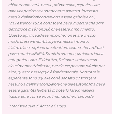
chi non conosce le parole, ad impararle, saperle usare,
dare una posizione a un concetto astratto. In questo
caso le definizioni non devono essere gabbie e chi,
“dall’esterno” vuole conoscere deve imparare che ogni
definizione di sé non può che essere in movimento.
Questo significa ad esempio che non esiste un solo
modo di essere non binary e va messo in conto.
L’altro piano è il piano di autoaffermazione che va di pari
passo con la visibilità. Se mi do un nome, se rientro in una
categoria esisto. E’ riduttivo, limitante, statico ma in
alcuni momenti della vita, per alcune persone più che per
altre, questo passaggio è fondamentale. Non tutte le
esperienze sono uguali e non è sensato costringere
nessuno a definirsi (con parole che già esistono) ma deve
essere garantita la libertà di poterlo fare in maniera
trasparente con sé e con il mondo che ci circonda.
Intervista a cura di Antonia Caruso.