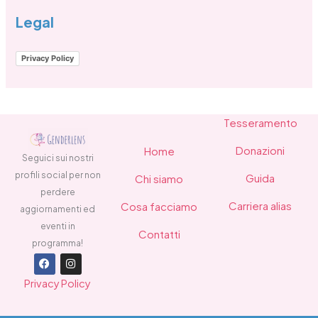
Legal
Privacy Policy
Tesseramento
Donazioni
Home
Seguici sui nostri
profili social per non
Guida
Chi siamo
perdere
Carriera alias
Cosa facciamo
aggiornamenti ed
eventi in
Contatti
programma!
F
I
a
n
Privacy Policy
c
s
e
t
b
a