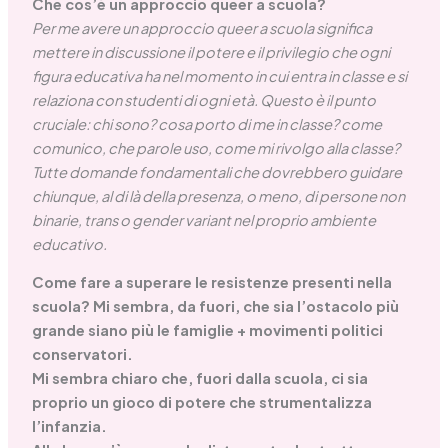
Che cos’è un approccio queer a scuola?
Per me avere un approccio queer a scuola significa
mettere in discussione il potere e il privilegio che ogni
figura educativa ha nel momento in cui entra in classe e si
relaziona con studenti di ogni età. Questo è il punto
cruciale: chi sono? cosa porto di me in classe? come
comunico, che parole uso, come mi rivolgo alla classe?
Tutte domande fondamentali che dovrebbero guidare
chiunque, al di là della presenza, o meno, di persone non
binarie, trans o gender variant nel proprio ambiente
educativo.
Come fare a superare le resistenze presenti nella
scuola? Mi sembra, da fuori, che sia l’ostacolo più
grande siano più le famiglie + movimenti politici
conservatori.
Mi sembra chiaro che, fuori dalla scuola, ci sia
proprio un gioco di potere che strumentalizza
l’infanzia.