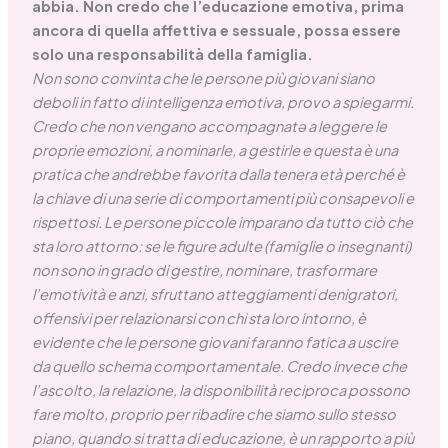
abbia. Non credo che l’educazione emotiva, prima
ancora di quella affettiva e sessuale, possa essere
solo una responsabilità della famiglia.
Non sono convinta che le persone più giovani siano
deboli in fatto di intelligenza emotiva, provo a spiegarmi.
Credo che non vengano accompagnatə a leggere le
proprie emozioni, a nominarle, a gestirle e questa è una
pratica che andrebbe favorita dalla tenera età perché è
la chiave di una serie di comportamenti più consapevoli e
rispettosi. Le persone piccole imparano da tutto ciò che
sta loro attorno: se le figure adulte (famiglie o insegnanti)
non sono in grado di gestire, nominare, trasformare
l’emotività e anzi, sfruttano atteggiamenti denigratori,
offensivi per relazionarsi con chi sta loro intorno, è
evidente che le persone giovani faranno fatica a uscire
da quello schema comportamentale. Credo invece che
l’ascolto, la relazione, la disponibilità reciproca possono
fare molto, proprio per ribadire che siamo sullo stesso
piano, quando si tratta di educazione, è un rapporto a più