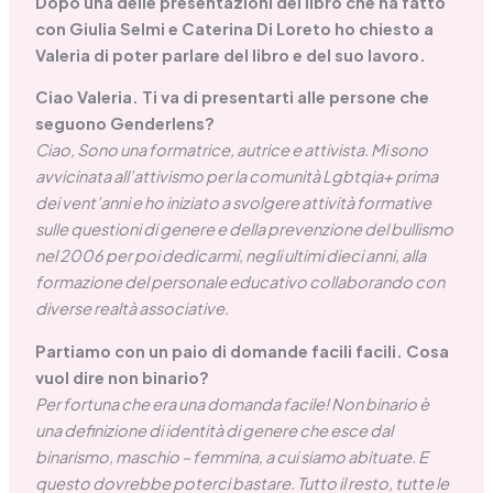
Dopo una delle presentazioni del libro che ha fatto
con Giulia Selmi e Caterina Di Loreto ho chiesto a
Valeria di poter parlare del libro e del suo lavoro.
Ciao Valeria. Ti va di presentarti alle persone che
seguono Genderlens?
Ciao, Sono una formatrice, autrice e attivista. Mi sono
avvicinata all’attivismo per la comunità Lgbtqia+ prima
dei vent’anni e ho iniziato a svolgere attività formative
sulle questioni di genere e della prevenzione del bullismo
nel 2006 per poi dedicarmi, negli ultimi dieci anni, alla
formazione del personale educativo collaborando con
diverse realtà associative.
Partiamo con un paio di domande facili facili. Cosa
vuol dire non binario?
Per fortuna che era una domanda facile! Non binario è
una definizione di identità di genere che esce dal
binarismo, maschio – femmina, a cui siamo abituate. E
questo dovrebbe poterci bastare. Tutto il resto, tutte le