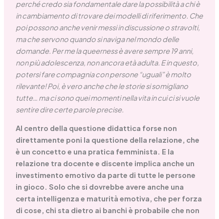
perché credo sia fondamentale dare la possibilità a chi è
in cambiamento di trovare dei modelli di riferimento. Che
poi possono anche venir messi in discussione o stravolti,
ma che servono quando si naviga nel mondo delle
domande. Per me la queerness è avere sempre 19 anni,
non più adolescenza, non ancora età adulta. E in questo,
potersi fare compagnia con persone “uguali” è molto
rilevante! Poi, è vero anche che le storie si somigliano
tutte… ma ci sono quei momenti nella vita in cui ci si vuole
sentire dire certe parole precise.
Al centro della questione didattica forse non
direttamente poni la questione della relazione, che
è un concetto e una pratica femminista. E la
relazione tra docente e discente implica anche un
investimento emotivo da parte di tutte le persone
in gioco. Solo che si dovrebbe avere anche una
certa intelligenza e maturità emotiva, che per forza
di cose, chi sta dietro ai banchi è probabile che non