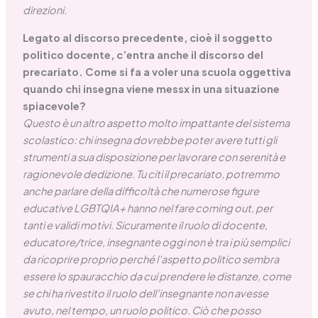
direzioni.
Legato al discorso precedente, cioè il soggetto
politico docente, c’entra anche il discorso del
precariato. Come si fa a voler una scuola oggettiva
quando chi insegna viene messx in una situazione
spiacevole?
Questo è un altro aspetto molto impattante del sistema
scolastico: chi insegna dovrebbe poter avere tutti gli
strumenti a sua disposizione per lavorare con serenità e
ragionevole dedizione. Tu citi il precariato, potremmo
anche parlare della difficoltà che numerose figure
educative LGBTQIA+ hanno nel fare coming out, per
tanti e validi motivi. Sicuramente il ruolo di docente,
educatore/trice, insegnante oggi non è tra i più semplici
da ricoprire proprio perché l’aspetto politico sembra
essere lo spauracchio da cui prendere le distanze, come
se chi ha rivestito il ruolo dell’insegnante non avesse
avuto, nel tempo, un ruolo politico. Ciò che posso