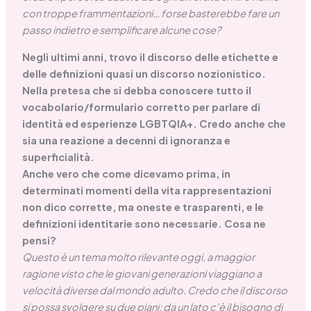
con troppe frammentazioni… forse basterebbe fare un
passo indietro e semplificare alcune cose?
Negli ultimi anni, trovo il discorso delle etichette e
delle definizioni quasi un discorso nozionistico.
Nella pretesa che si debba conoscere tutto il
vocabolario/formulario corretto per parlare di
identità ed esperienze LGBTQIA+. Credo anche che
sia una reazione a decenni di ignoranza e
superficialità.
Anche vero che come dicevamo prima, in
determinati momenti della vita rappresentazioni
non dico corrette, ma oneste e trasparenti, e le
definizioni identitarie sono necessarie. Cosa ne
pensi?
Questo è un tema molto rilevante oggi, a maggior
ragione visto che le giovani generazioni viaggiano a
velocità diverse dal mondo adulto. Credo che il discorso
si possa svolgere su due piani: da un lato c’è il bisogno di