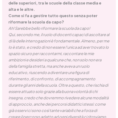
delle superiori, tra le scuole della classe media e
alta e le altre.
Come si fa a gestire tutto questo senza poter
riformare la scuola da capo?
Ah! Sarebbe bello riformare la scuola da capo!
Qui, secondo me, il ruolo di docenti capaci di ascoltare al
di là delle interrogazioni è fondamentale. Almeno, per me
lo è stato, e credo di non essere l’unica ad aver trovato lo
spazio sicuro per raccontarmi, raccontare le mie
ambizioni e desideri a qualcunə che, non solo non era
della famiglia stretta, ma anche aveva un ruolo
educativo, riuscendo a diventare una figura di
riferimento, di confronto, di accompagnamento
durante gli anni della scuola. Oltre a questo, che rischia di
essere attuato solo grazie alla buona volontà di chi
insegna, credo che dovremmo rivedere alcune modalità
di approccio, anche dei percorsi didattici stessi: come
già osservi ci sono così tante variabili che a forza di
creare il percorso adatto ad ogni diversità ci ritroviamo