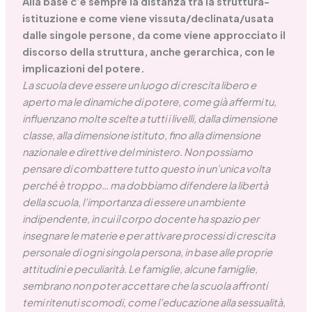
Alla base c’è sempre la distanza tra la struttura-
istituzione e come viene vissuta/declinata/usata
dalle singole persone, da come viene approcciato il
discorso della struttura, anche gerarchica, con le
implicazioni del potere.
La scuola deve essere un luogo di crescita libero e
aperto ma le dinamiche di potere, come già affermi tu,
influenzano molte scelte a tutti i livelli, dalla dimensione
classe, alla dimensione istituto, fino alla dimensione
nazionale e direttive del ministero. Non possiamo
pensare di combattere tutto questo in un’unica volta
perché è troppo… ma dobbiamo difendere la libertà
della scuola, l’importanza di essere un ambiente
indipendente, in cui il corpo docente ha spazio per
insegnare le materie e per attivare processi di crescita
personale di ogni singola persona, in base alle proprie
attitudini e peculiarità. Le famiglie, alcune famiglie,
sembrano non poter accettare che la scuola affronti
temi ritenuti scomodi, come l’educazione alla sessualità,