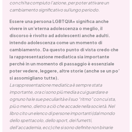
con chi ha compiuto l’azione, per poter attivare un
cambiamento significativo sul lungo periodo.
Essere una persona LGBTQIA+ significa anche
vivere in un’eterna adolescenza o meglio, il
discorso è rivolto ad adolescenti anche adulti.
intendo adolescenza come un momento di
cambiamento. Da questo punto di vista credo che
la rappresentazione mediatica sia importante
perché in un momento di passaggio è essenziale
poter vedere, leggere, altre storie (anche se un po’
si assomigliano tutte).
La rappresentazione mediatica è sempre stata
importante, ora ci sono più media a cui guardare e
ognuno ha le sue peculiarità e il suo “ritmo” con cui sta,
più o meno, dietro a ciò che accade nella società. Nel
libro cito un elenco di persone importanti (dal mondo
dello spettacolo, dello sport, dei fumetti,
dell’accademia, ecc) che si sono definite non binarie