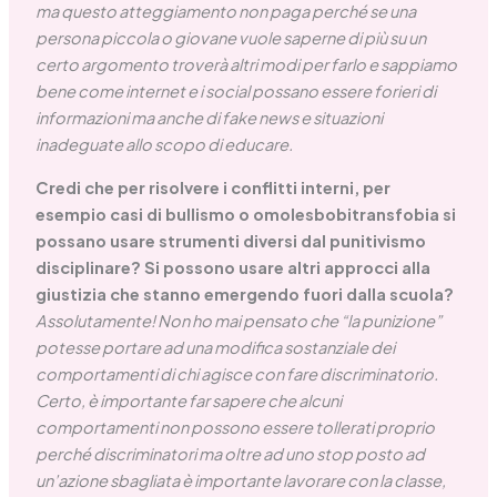
ma questo atteggiamento non paga perché se una
persona piccola o giovane vuole saperne di più su un
certo argomento troverà altri modi per farlo e sappiamo
bene come internet e i social possano essere forieri di
informazioni ma anche di fake news e situazioni
inadeguate allo scopo di educare.
Credi che per risolvere i conflitti interni, per
esempio casi di bullismo o omolesbobitransfobia si
possano usare strumenti diversi dal punitivismo
disciplinare? Si possono usare altri approcci alla
giustizia che stanno emergendo fuori dalla scuola?
Assolutamente! Non ho mai pensato che “la punizione”
potesse portare ad una modifica sostanziale dei
comportamenti di chi agisce con fare discriminatorio.
Certo, è importante far sapere che alcuni
comportamenti non possono essere tollerati proprio
perché discriminatori ma oltre ad uno stop posto ad
un’azione sbagliata è importante lavorare con la classe,