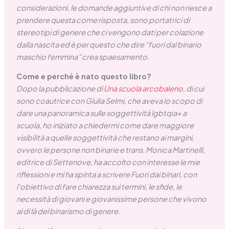
considerazioni, le domande aggiuntive di chi non riesce a
prendere questa come risposta, sono portatrici di
stereotipi di genere che ci vengono dati per colazione
dalla nascita ed è per questo che dire “fuori dal binario
maschio femmina” crea spaesamento.
Come e perché è nato questo libro?
Dopo la pubblicazione di
Una scuola arcobaleno
, di cui
sono coautrice con Giulia Selmi, che aveva lo scopo di
dare una panoramica sulle soggettività lgbtqia+ a
scuola, ho iniziato a chiedermi come dare maggiore
visibilità a quelle soggettività che restano ai margini,
ovvero le persone non binarie e trans. Monica Martinelli,
editrice di Settenove, ha accolto con interesse le mie
riflessioni e mi ha spinta a scrivere Fuori dai binari, con
l’obiettivo di fare chiarezza sui termini, le sfide, le
necessità di giovani e giovanissime persone che vivono
al di là del binarismo di genere.