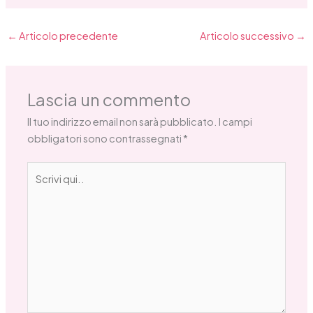
←
Articolo precedente
Articolo successivo
→
Lascia un commento
Il tuo indirizzo email non sarà pubblicato.
I campi
obbligatori sono contrassegnati
*
Scrivi
qui..