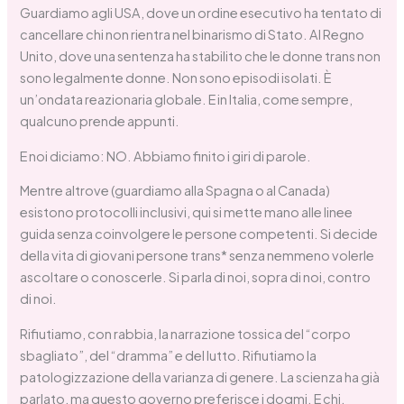
Guardiamo agli USA, dove un ordine esecutivo ha tentato di
cancellare chi non rientra nel binarismo di Stato. Al Regno
Unito, dove una sentenza ha stabilito che le donne trans non
sono legalmente donne. Non sono episodi isolati. È
un’ondata reazionaria globale. E in Italia, come sempre,
qualcuno prende appunti.
E noi diciamo: NO. Abbiamo finito i giri di parole.
Mentre altrove (guardiamo alla Spagna o al Canada)
esistono protocolli inclusivi, qui si mette mano alle linee
guida senza coinvolgere le persone competenti. Si decide
della vita di giovani persone trans* senza nemmeno volerle
ascoltare o conoscerle. Si parla di noi, sopra di noi, contro
di noi.
Rifiutiamo, con rabbia, la narrazione tossica del “corpo
sbagliato”, del “dramma” e del lutto. Rifiutiamo la
patologizzazione della varianza di genere. La scienza ha già
parlato, ma questo governo preferisce i dogmi. E chi,