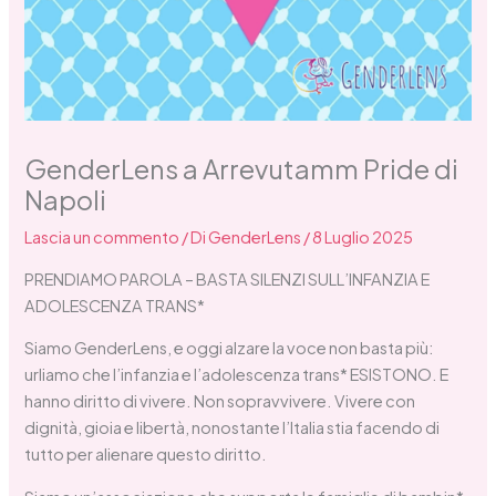
GenderLens a Arrevutamm Pride di
Napoli
Lascia un commento
/ Di
GenderLens
/
8 Luglio 2025
PRENDIAMO PAROLA – BASTA SILENZI SULL’INFANZIA E
ADOLESCENZA TRANS*
Siamo GenderLens, e oggi alzare la voce non basta più:
urliamo che l’infanzia e l’adolescenza trans* ESISTONO. E
hanno diritto di vivere. Non sopravvivere. Vivere con
dignità, gioia e libertà, nonostante l’Italia stia facendo di
tutto per alienare questo diritto.