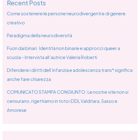
Recent Posts
Come sostenere le persone neurodivergenti e di genere
creativo
Paradigma della neurodiversità
Fuori dai binari. Identità non binarie e approcci queer a
scuola – Intervista all’autrice Valeria Roberti
Difendere i diritti dell’infanzia e adolescenza trans* significa
anche fare chiarezza
COMUNICATO STAMPA CONGIUNTO: Le nostre vite non si
censurano, rigettiamo in toto i DDL Valditara, Sasso e
Amorese