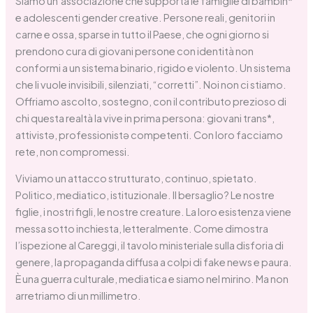
Siamo un’associazione che supporta le famiglie di bambin*
e adolescenti gender creative. Persone reali, genitori in
carne e ossa, sparse in tutto il Paese, che ogni giorno si
prendono cura di giovani persone con identità non
conformi a un sistema binario, rigido e violento. Un sistema
che li vuole invisibili, silenziati, “corretti”. Noi non ci stiamo.
Offriamo ascolto, sostegno, con il contributo prezioso di
chi questa realtà la vive in prima persona: giovani trans*,
attivistə, professionistə competenti. Con loro facciamo
rete, non compromessi.
Viviamo un attacco strutturato, continuo, spietato.
Politico, mediatico, istituzionale. Il bersaglio? Le nostre
figlie, i nostri figli, le nostre creature. La loro esistenza viene
messa sotto inchiesta, letteralmente. Come dimostra
l’ispezione al Careggi, il tavolo ministeriale sulla disforia di
genere, la propaganda diffusa a colpi di fake news e paura.
È una guerra culturale, mediatica e siamo nel mirino. Ma non
arretriamo di un millimetro.