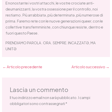
E nonostante i vostri attacchi, le vostre crociate anti-
deumanizzanti, la vostra ossessione per il controllo, noi
restiamo. Più arrabbiatə, più determinatə, più numerose di
prima. Faremo rete con le nuove generazioni queer, con le
collettive transfemministe, con chiunque resiste, dentro e
fuori questo Paese.
PRENDIAMO PAROLA. ORA. SEMPRE. INCAZZATƏ, MA
UNITƏ
←
Articolo precedente
Articolo successivo
→
Lascia un commento
Il tuo indirizzo email non sarà pubblicato.
I campi
obbligatori sono contrassegnati
*