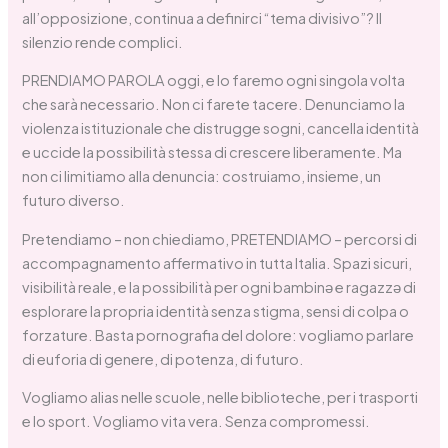
all’opposizione, continua a definirci “tema divisivo”? Il
silenzio rende complici.
PRENDIAMO PAROLA oggi, e lo faremo ogni singola volta
che sarà necessario. Non ci farete tacere. Denunciamo la
violenza istituzionale che distrugge sogni, cancella identità
e uccide la possibilità stessa di crescere liberamente. Ma
non ci limitiamo alla denuncia: costruiamo, insieme, un
futuro diverso.
Pretendiamo – non chiediamo, PRETENDIAMO – percorsi di
accompagnamento affermativo in tutta Italia. Spazi sicuri,
visibilità reale, e la possibilità per ogni bambinǝ e ragazzǝ di
esplorare la propria identità senza stigma, sensi di colpa o
forzature. Basta pornografia del dolore: vogliamo parlare
di euforia di genere, di potenza, di futuro.
Vogliamo alias nelle scuole, nelle biblioteche, per i trasporti
e lo sport. Vogliamo vita vera. Senza compromessi.