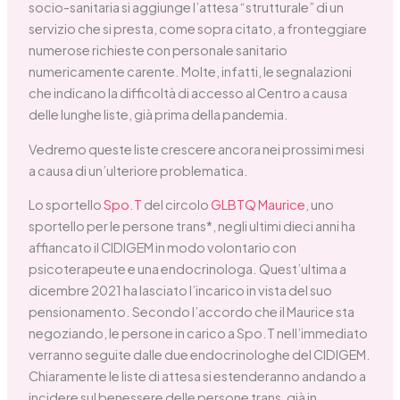
socio-sanitaria si aggiunge l’attesa “strutturale” di un
servizio che si presta, come sopra citato, a fronteggiare
numerose richieste con personale sanitario
numericamente carente. Molte, infatti, le segnalazioni
che indicano la difficoltà di accesso al Centro a causa
delle lunghe liste, già prima della pandemia.
Vedremo queste liste crescere ancora nei prossimi mesi
a causa di un’ulteriore problematica.
Lo sportello
Spo.T
del circolo
GLBTQ Maurice
, uno
sportello per le persone trans*, negli ultimi dieci anni ha
affiancato il CIDIGEM in modo volontario con
psicoterapeute e una endocrinologa. Quest’ultima a
dicembre 2021 ha lasciato l’incarico in vista del suo
pensionamento. Secondo l’accordo che il Maurice sta
negoziando, le persone in carico a Spo.T nell’immediato
verranno seguite dalle due endocrinologhe del CIDIGEM.
Chiaramente le liste di attesa si estenderanno andando a
incidere sul benessere delle persone trans, già in