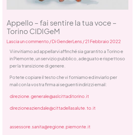
Appello – fai sentire la tua voce –
Torino CIDIGeM
Lascia un commento
/ Di
GenderLens
/
21 Febbraio 2022
Vi invitiamo ad appellarvi affinché sia garantito a Torino e
in Piemonte, un servizio pubblico, adeguato e rispettoso
per la transizione di genere.
Potete copiare il testo che vi forniamo ed inviarlo per
mail con la vostra firma ai seguenti indirizzi email:
direzione.generale@aslcittaditorino.it
direzioneaziendale@cittadellasalute.to.it
assessore.sanita@regione.piemonte.it