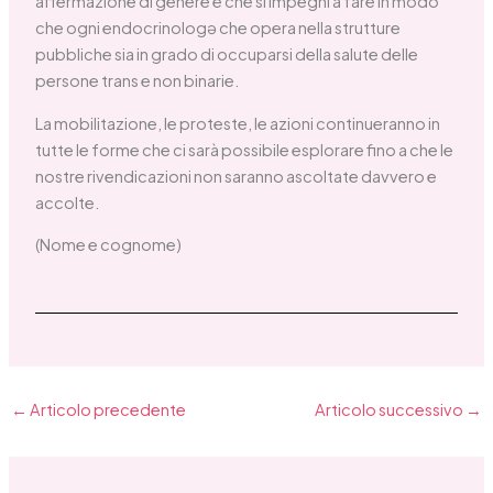
affermazione di genere e che si impegni a fare in modo
che ogni endocrinologə che opera nella strutture
pubbliche sia in grado di occuparsi della salute delle
persone trans e non binarie.
La mobilitazione, le proteste, le azioni continueranno in
tutte le forme che ci sarà possibile esplorare fino a che le
nostre rivendicazioni non saranno ascoltate davvero e
accolte.
(Nome e cognome)
←
Articolo precedente
Articolo successivo
→