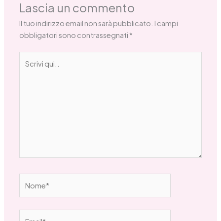
Lascia un commento
Il tuo indirizzo email non sarà pubblicato.
I campi
obbligatori sono contrassegnati
*
Scrivi
qui..
Nome*
Email*