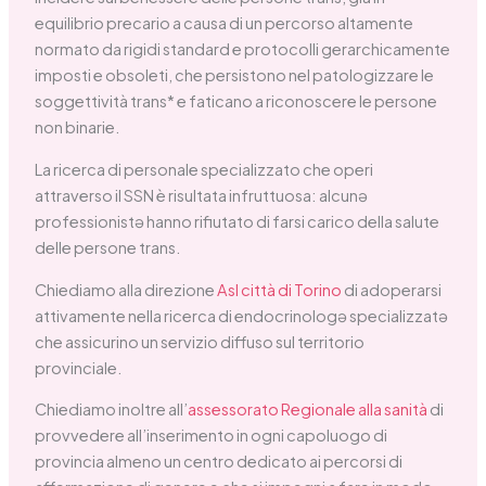
equilibrio precario a causa di un percorso altamente
normato da rigidi standard e protocolli gerarchicamente
imposti e obsoleti, che persistono nel patologizzare le
soggettività trans* e faticano a riconoscere le persone
non binarie.
La ricerca di personale specializzato che operi
attraverso il SSN è risultata infruttuosa: alcunə
professionistə hanno rifiutato di farsi carico della salute
delle persone trans.
Chiediamo alla direzione
Asl città di Torino
di adoperarsi
attivamente nella ricerca di endocrinologə specializzatə
che assicurino un servizio diffuso sul territorio
provinciale.
Chiediamo inoltre all’
assessorato Regionale alla sanità
di
provvedere all’inserimento in ogni capoluogo di
provincia almeno un centro dedicato ai percorsi di