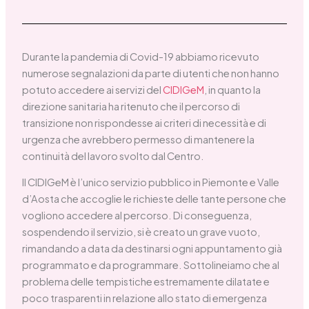
Durante la pandemia di Covid-19 abbiamo ricevuto
numerose segnalazioni da parte di utenti che non hanno
potuto accedere ai servizi del
CIDIGeM
, in quanto la
direzione sanitaria ha ritenuto che il percorso di
transizione non rispondesse ai criteri di necessità e di
urgenza che avrebbero permesso di mantenere la
continuità del lavoro svolto dal Centro.
Il CIDIGeM è l’unico servizio pubblico in Piemonte e Valle
d’Aosta che accoglie le richieste delle tante persone che
vogliono accedere al percorso. Di conseguenza,
sospendendo il servizio, si è creato un grave vuoto,
rimandando a data da destinarsi ogni appuntamento già
programmato e da programmare. Sottolineiamo che al
problema delle tempistiche estremamente dilatate e
poco trasparenti in relazione allo stato di emergenza