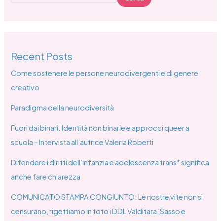
Recent Posts
Come sostenere le persone neurodivergenti e di genere
creativo
Paradigma della neurodiversità
Fuori dai binari. Identità non binarie e approcci queer a
scuola – Intervista all’autrice Valeria Roberti
Difendere i diritti dell’infanzia e adolescenza trans* significa
anche fare chiarezza
COMUNICATO STAMPA CONGIUNTO: Le nostre vite non si
censurano, rigettiamo in toto i DDL Valditara, Sasso e