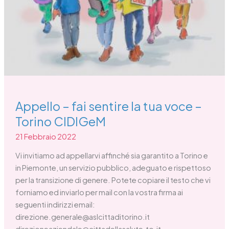
Torino
CIDIGeM
Appello – fai sentire la tua voce –
Torino CIDIGeM
21 Febbraio 2022
Vi invitiamo ad appellarvi affinché sia garantito a Torino e
in Piemonte, un servizio pubblico, adeguato e rispettoso
per la transizione di genere. Potete copiare il testo che vi
forniamo ed inviarlo per mail con la vostra firma ai
seguenti indirizzi email:
direzione.generale@aslcittaditorino.it