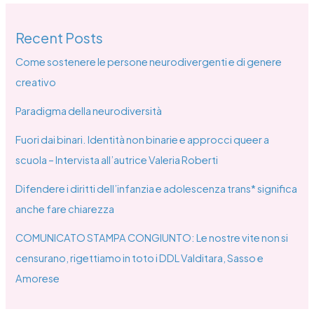
Recent Posts
Come sostenere le persone neurodivergenti e di genere
creativo
Paradigma della neurodiversità
Fuori dai binari. Identità non binarie e approcci queer a
scuola – Intervista all’autrice Valeria Roberti
Difendere i diritti dell’infanzia e adolescenza trans* significa
anche fare chiarezza
COMUNICATO STAMPA CONGIUNTO: Le nostre vite non si
censurano, rigettiamo in toto i DDL Valditara, Sasso e
Amorese