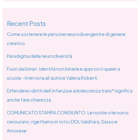
Recent Posts
Come sostenere le persone neurodivergenti e di genere
creativo
Paradigma della neurodiversità
Fuori dai binari. Identità non binarie e approcci queer a
scuola – Intervista all’autrice Valeria Roberti
Difendere i diritti dell’infanzia e adolescenza trans* significa
anche fare chiarezza
COMUNICATO STAMPA CONGIUNTO: Le nostre vite non si
censurano, rigettiamo in toto i DDL Valditara, Sasso e
Amorese