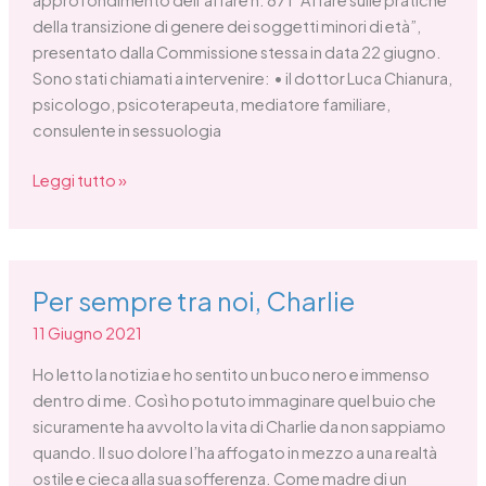
della transizione di genere dei soggetti minori di età”,
presentato dalla Commissione stessa in data 22 giugno.
Sono stati chiamati a intervenire: • il dottor Luca Chianura,
psicologo, psicoterapeuta, mediatore familiare,
consulente in sessuologia
Leggi tutto »
Per
Per sempre tra noi, Charlie
sempre
tra
11 Giugno 2021
noi,
Ho letto la notizia e ho sentito un buco nero e immenso
Charlie
dentro di me. Così ho potuto immaginare quel buio che
sicuramente ha avvolto la vita di Charlie da non sappiamo
quando. Il suo dolore l’ha affogato in mezzo a una realtà
ostile e cieca alla sua sofferenza. Come madre di un