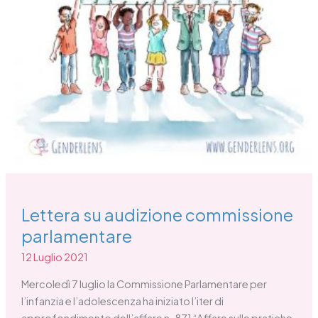
commissione
parlamentare
Lettera su audizione commissione
parlamentare
12 Luglio 2021
Mercoledì 7 luglio la Commissione Parlamentare per
l’infanzia e l’adolescenza ha iniziato l’iter di
approfondimento dell’affare n. 871 “Affare sulle pratiche