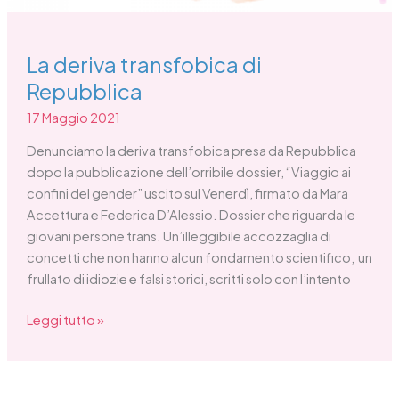
La deriva transfobica di
Repubblica
17 Maggio 2021
Denunciamo la deriva transfobica presa da Repubblica
dopo la pubblicazione dell’orribile dossier, “Viaggio ai
confini del gender” uscito sul Venerdì, firmato da Mara
Accettura e Federica D’Alessio. Dossier che riguarda le
giovani persone trans. Un’illeggibile accozzaglia di
concetti che non hanno alcun fondamento scientifico, un
frullato di idiozie e falsi storici, scritti solo con l’intento
Leggi tutto »