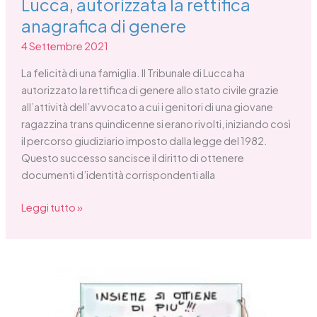
Lucca, autorizzata la rettifica
anagrafica di genere
4 Settembre 2021
La felicità di una famiglia. Il Tribunale di Lucca ha
autorizzato la rettifica di genere allo stato civile grazie
all’attività dell’avvocato a cui i genitori di una giovane
ragazzina trans quindicenne si erano rivolti, iniziando così
il percorso giudiziario imposto dalla legge del 1982.
Questo successo sancisce il diritto di ottenere
documenti d’identità corrispondenti alla
Leggi tutto »
Lettera
su
audizione