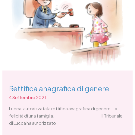
genere
Rettifica anagrafica di genere
4 Settembre 2021
Lucca, autorizzata la rettifica anagrafica di genere. La
felicità di una famiglia. Il Tribunale
di Lucca ha autorizzato