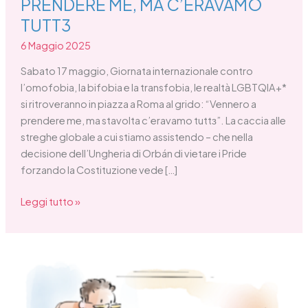
PRENDERE ME, MA C’ERAVAMO
TUTT3
6 Maggio 2025
Sabato 17 maggio, Giornata internazionale contro
l’omofobia, la bifobia e la transfobia, le realtà LGBTQIA+*
si ritroveranno in piazza a Roma al grido: “Vennero a
prendere me, ma stavolta c’eravamo tuttɜ”. La caccia alle
streghe globale a cui stiamo assistendo – che nella
decisione dell’Ungheria di Orbán di vietare i Pride
forzando la Costituzione vede […]
Leggi tutto »
Rettifica
anagrafica
di