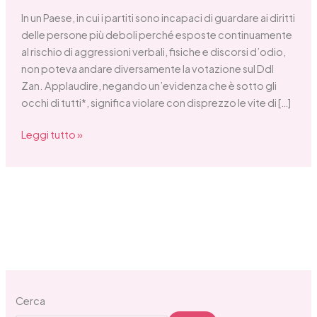
In un Paese, in cui i partiti sono incapaci di guardare ai diritti
delle persone più deboli perché esposte continuamente
al rischio di aggressioni verbali, fisiche e discorsi d’odio,
non poteva andare diversamente la votazione sul Ddl
Zan. Applaudire, negando un’evidenza che è sotto gli
occhi di tutti*, significa violare con disprezzo le vite di […]
Leggi tutto »
Cerca