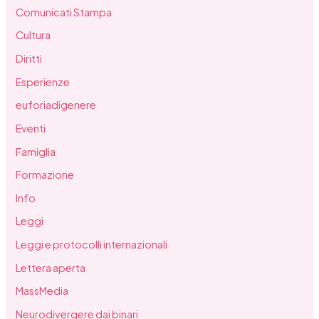
Comunicati Stampa
Cultura
Diritti
Esperienze
euforiadigenere
Eventi
Famiglia
Formazione
Info
Leggi
Leggi e protocolli internazionali
Lettera aperta
MassMedia
Neurodivergere dai binari