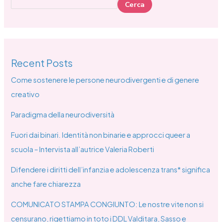
Cerca
Recent Posts
Come sostenere le persone neurodivergenti e di genere
creativo
Paradigma della neurodiversità
Fuori dai binari. Identità non binarie e approcci queer a
scuola – Intervista all’autrice Valeria Roberti
Difendere i diritti dell’infanzia e adolescenza trans* significa
anche fare chiarezza
COMUNICATO STAMPA CONGIUNTO: Le nostre vite non si
censurano, rigettiamo in toto i DDL Valditara, Sasso e