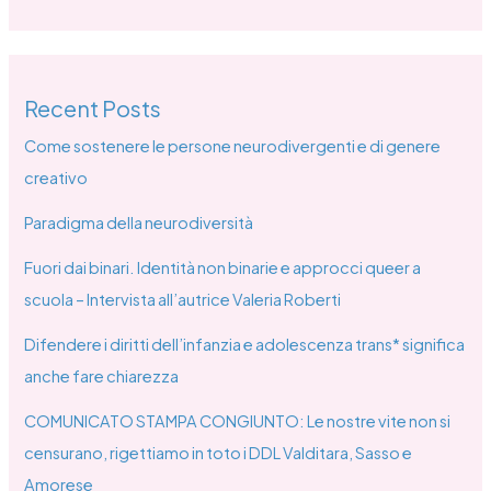
Recent Posts
Come sostenere le persone neurodivergenti e di genere
creativo
Paradigma della neurodiversità
Fuori dai binari. Identità non binarie e approcci queer a
scuola – Intervista all’autrice Valeria Roberti
Difendere i diritti dell’infanzia e adolescenza trans* significa
anche fare chiarezza
COMUNICATO STAMPA CONGIUNTO: Le nostre vite non si
censurano, rigettiamo in toto i DDL Valditara, Sasso e
Amorese