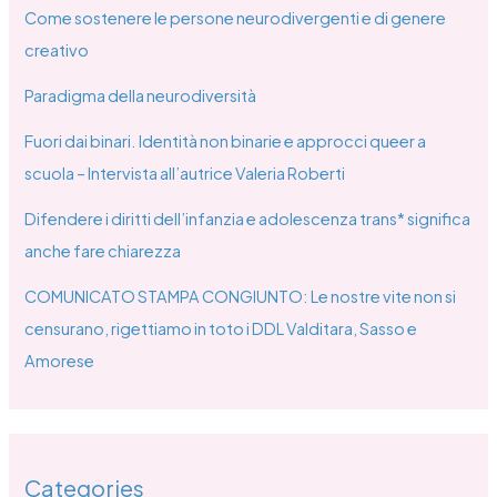
Come sostenere le persone neurodivergenti e di genere
creativo
Paradigma della neurodiversità
Fuori dai binari. Identità non binarie e approcci queer a
scuola – Intervista all’autrice Valeria Roberti
Difendere i diritti dell’infanzia e adolescenza trans* significa
anche fare chiarezza
COMUNICATO STAMPA CONGIUNTO: Le nostre vite non si
censurano, rigettiamo in toto i DDL Valditara, Sasso e
Amorese
Categories