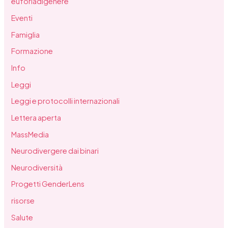
euforiadigenere
Eventi
Famiglia
Formazione
Info
Leggi
Leggi e protocolli internazionali
Lettera aperta
MassMedia
Neurodivergere dai binari
Neurodiversità
Progetti GenderLens
risorse
Salute