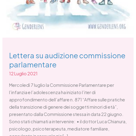
Lettera su audizione commissione
parlamentare
12 Luglio 2021
Mercoledì 7 luglio la Commissione Parlamentare per
l’infanzia e l’adolescenza ha iniziato l’iter di
approfondimento dell’affare n. 871 “Affare sulle pratiche
della transizione di genere dei soggetti minori di età”,
presentato dalla Commissione stessa in data 22 giugno.
Sono stati chiamati a intervenire: • il dottor Luca Chianura,
psicologo, psicoterapeuta, mediatore familiare,
consulente in sessuologia […]