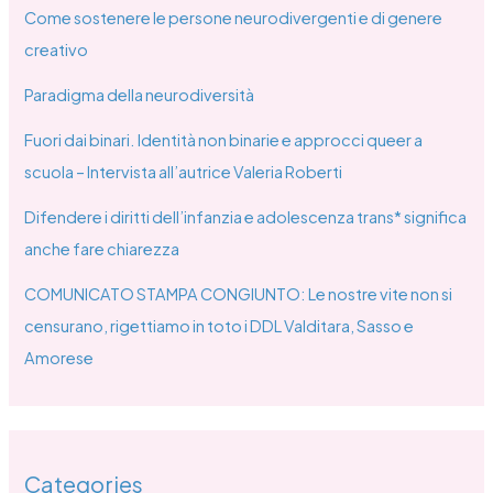
Come sostenere le persone neurodivergenti e di genere
creativo
Paradigma della neurodiversità
Fuori dai binari. Identità non binarie e approcci queer a
scuola – Intervista all’autrice Valeria Roberti
Difendere i diritti dell’infanzia e adolescenza trans* significa
anche fare chiarezza
COMUNICATO STAMPA CONGIUNTO: Le nostre vite non si
censurano, rigettiamo in toto i DDL Valditara, Sasso e
Amorese
Categories