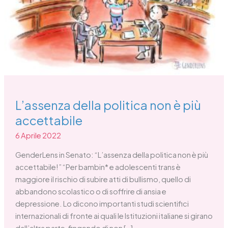
L’assenza della politica non è più
accettabile
6 Aprile 2022
GenderLens in Senato: “L’assenza della politica non è più
accettabile!” “Per bambin* e adolescenti trans è
maggiore il rischio di subire atti di bullismo, quello di
abbandono scolastico o di soffrire di ansia e
depressione. Lo dicono importanti studi scientifici
internazionali di fronte ai quali le Istituzioni italiane si girano
dall’altra parte, fingendo di non […]