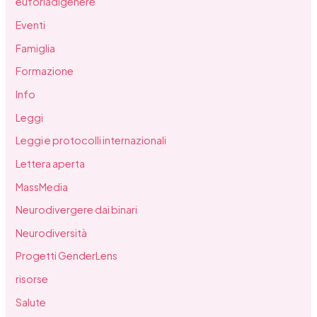
euforiadigenere
Eventi
Famiglia
Formazione
Info
Leggi
Leggi e protocolli internazionali
Lettera aperta
MassMedia
Neurodivergere dai binari
Neurodiversità
Progetti GenderLens
risorse
Salute