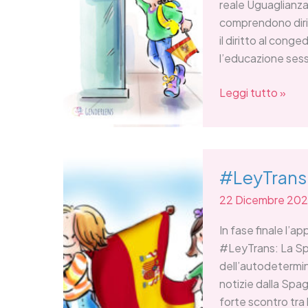
Trans
reale Uguaglianza
comprendono dirit
il diritto al cong
l’educazione sess
Leggi tutto »
#LeyTrans
#LeyTrans
Spagna
22 Dicembre 20
In fase finale l’
#LeyTrans: La Sp
dell’autodetermin
notizie dalla Spa
forte scontro tra 