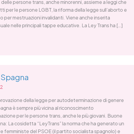
 delle persone trans, anche minorenni, assieme a leggi che
ti per le persone LGBT, la riforma della legge sull’aborto e
edo per mestruazioni invalidanti. Viene anche inserita
uale nelle principali tappe educative. La Ley Trans ha […]
 Spagna
22
approvazione della legge per autodeterminazione di genere
agna è sempre più vicina al riconoscimento
azione per le persone trans, anche le più giovani. Buone
gna: La cosidetta “LeyTrans” la norma che ha generato un
le femministe del PSOE (il partito socialista spagnolo) e