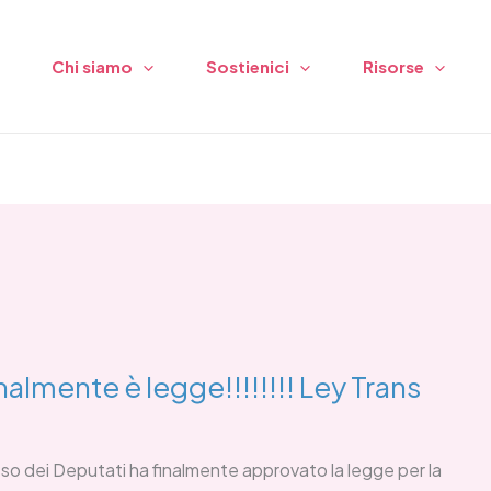
Chi siamo
Sostienici
Risorse
almente è legge!!!!!!!! Ley Trans
sso dei Deputati ha finalmente approvato la legge per la