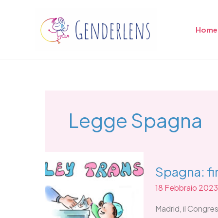
Vai
al
Home
contenuto
Legge Spagna
Spagna:
Spagna: fin
finalmente
è
18 Febbraio 2023
legge!!!!!!!!
Ley
Madrid, il Congre