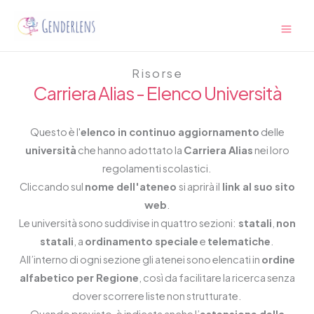
Vai
Main
al
Men
contenuto
Risorse
Carriera Alias - Elenco Università
Questo è l'
elenco in continuo aggiornamento
delle
università
che hanno adottato la
Carriera Alias
nei loro
regolamenti scolastici.
Cliccando sul
nome dell'ateneo
si aprirà il
link al suo sito
web
.
Le università sono suddivise in quattro sezioni:
statali
,
non
statali
, a
ordinamento speciale
e
telematiche
.
All’interno di ogni sezione gli atenei sono elencati in
ordine
alfabetico per Regione
, così da facilitare la ricerca senza
dover scorrere liste non strutturate.
Quando previsto, è indicata anche l’
estensione della