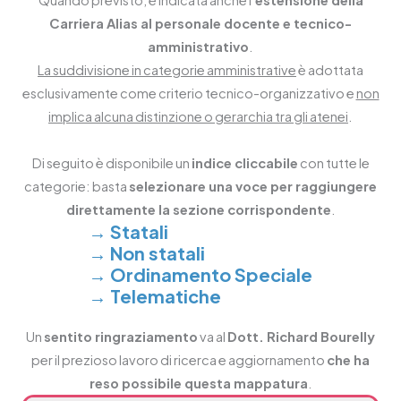
Carriera Alias al personale docente e tecnico-
amministrativo
.
La suddivisione in categorie amministrative
è adottata
esclusivamente come criterio tecnico-organizzativo e
non
implica alcuna distinzione o gerarchia tra gli atenei
.
Di seguito è disponibile un
indice cliccabile
con tutte le
categorie: basta
selezionare una voce per raggiungere
direttamente la sezione corrispondente
.
→
Statali
→
Non statali
→
Ordinamento Speciale
→
Telematiche
Un
sentito ringraziamento
va al
Dott. Richard Bourelly
per il prezioso lavoro di ricerca e aggiornamento
che ha
reso possibile questa mappatura
.