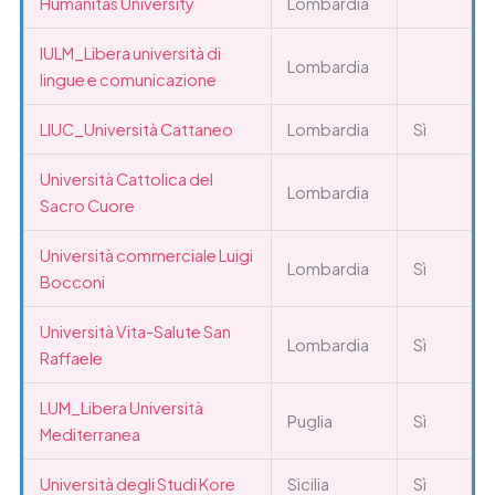
Humanitas University
Lombardia
IULM_Libera università di
Lombardia
lingue e comunicazione
LIUC_Università Cattaneo
Lombardia
Sì
Università Cattolica del
Lombardia
Sacro Cuore
Università commerciale Luigi
Lombardia
Sì
Bocconi
Università Vita-Salute San
Lombardia
Sì
Raffaele
LUM_Libera Università
Puglia
Sì
Mediterranea
Università degli Studi Kore
Sicilia
Sì