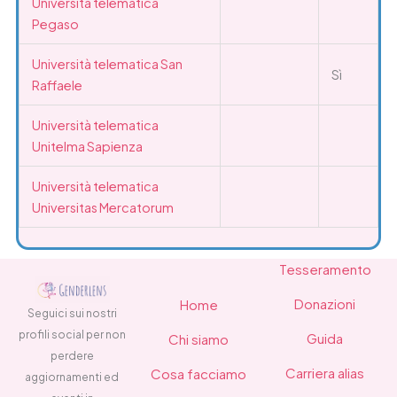
Università telematica
Pegaso
Università telematica San
Sì
Raffaele
Università telematica
Unitelma Sapienza
Università telematica
Universitas Mercatorum
Tesseramento
Donazioni
Home
Seguici sui nostri
profili social per non
Guida
Chi siamo
perdere
Carriera alias
Cosa facciamo
aggiornamenti ed