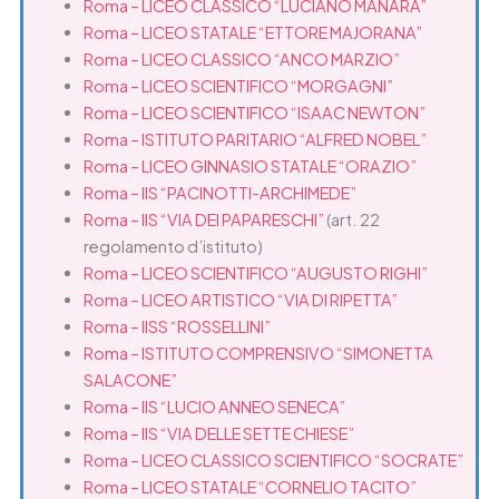
Roma – LICEO CLASSICO “LUCIANO MANARA”
Roma – LICEO STATALE “ETTORE MAJORANA”
Roma – LICEO CLASSICO “ANCO MARZIO”
Roma – LICEO SCIENTIFICO “MORGAGNI”
Roma – LICEO SCIENTIFICO “ISAAC NEWTON”
Roma – ISTITUTO PARITARIO “ALFRED NOBEL”
Roma – LICEO GINNASIO STATALE “ORAZIO”
Roma – IIS “PACINOTTI-ARCHIMEDE”
Roma – IIS “VIA DEI PAPARESCHI”
(art. 22
regolamento d’istituto)
Roma – LICEO SCIENTIFICO “AUGUSTO RIGHI”
Roma – LICEO ARTISTICO “VIA DI RIPETTA”
Roma – IISS “ROSSELLINI”
Roma – ISTITUTO COMPRENSIVO “SIMONETTA
SALACONE”
Roma – IIS “LUCIO ANNEO SENECA”
Roma – IIS “VIA DELLE SETTE CHIESE”
Roma – LICEO CLASSICO SCIENTIFICO “SOCRATE”
Roma – LICEO STATALE “CORNELIO TACITO”