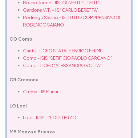
Boario Terme – IIS ”OLIVELLI PUTELLI”
Gardone V.T. – IIS “CARLO BERETTA”
Rodengo Saiano – ISTITUTO COMPRENSIVO DI
RODENGO SAIANO
CO Como
Cantù – LICEO STATALE ENRICO FERMI
Como – ISIS “SETIFICIO PAOLO CARCANO”
Como – LICEO “ALESSANDRO VOLTA”
CR Cremona
Crema – IIS Munari
LO Lodi
Lodi – ICIM – “LODI TERZO”
MB Monza e Brianza