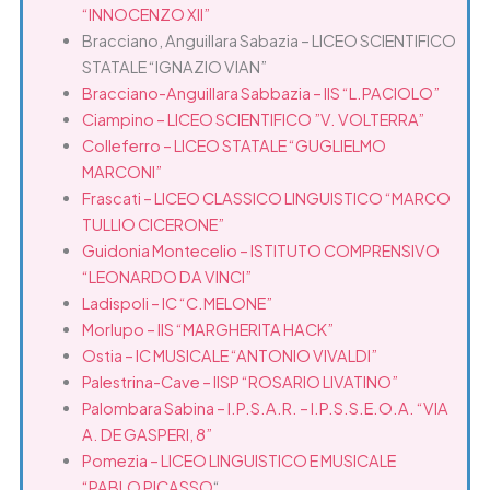
“INNOCENZO XII”
Bracciano, Anguillara Sabazia – LICEO SCIENTIFICO
STATALE “IGNAZIO VIAN”
Bracciano-Anguillara Sabbazia – IIS “L.PACIOLO”
Ciampino – LICEO SCIENTIFICO ”V. VOLTERRA”
Colleferro – LICEO STATALE “GUGLIELMO
MARCONI”
Frascati – LICEO CLASSICO LINGUISTICO “MARCO
TULLIO CICERONE”
Guidonia Montecelio – ISTITUTO COMPRENSIVO
“LEONARDO DA VINCI”
Ladispoli – IC “C.MELONE”
Morlupo – IIS “MARGHERITA HACK”
Ostia – IC MUSICALE “ANTONIO VIVALDI”
Palestrina-Cave – IISP “ROSARIO LIVATINO”
Palombara Sabina – I.P.S.A.R. – I.P.S.S.E.O.A. “VIA
A. DE GASPERI, 8”
Pomezia – LICEO LINGUISTICO E MUSICALE
“PABLO PICASSO
“