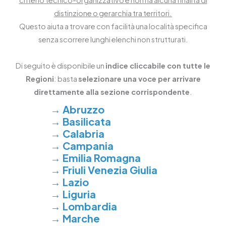
distinzione o gerarchia tra territori.
Questo aiuta a trovare con facilità una località specifica
senza scorrere lunghi elenchi non strutturati.
Di seguito è disponibile un
indice cliccabile con tutte le
Regioni
: basta
selezionare una voce per arrivare
direttamente alla sezione corrispondente
.
→
Abruzzo
→
Basilicata
→
Calabria
→
Campania
→
Emilia Romagna
→
Friuli Venezia Giulia
→
Lazio
→
Liguria
→
Lombardia
→
Marche