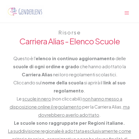
Vai
Main
al
Men
contenuto
Risorse
Carriera Alias - Elenco Scuole
Questo è l'
elenco in continuo aggiornamento
delle
scuole di ogni ordine e grado
che hanno adottato la
Carriera Alias
nei loro regolamenti scolastici.
Cliccando sul
nome della scuola
si aprirà il
link al suo
regolamento
.
Le
scuole in nero
(non cliccabili)
non hanno messo a
disposizione online il regolamento
per la Carriera Alias,
ma
dovrebbero averlo adottato
.
Le scuole sono raggruppate per Regioni italiane.
La suddivisione regionale è adottata esclusivamente come
criterio tecnico-organizzativo e non ha alcuna finalità di