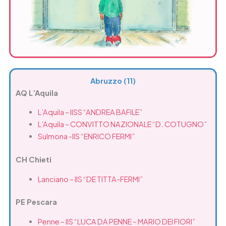
Abruzzo (11)
AQ L’Aquila
L’Aquila – IISS “ANDREA BAFILE”
L’Aquila – CONVITTO NAZIONALE “D. COTUGNO”
Sulmona -IIS “ENRICO FERMI”
CH Chieti
Lanciano – IIS “DE TITTA-FERMI”
PE Pescara
Penne – IIS “LUCA DA PENNE – MARIO DEI FIORI”