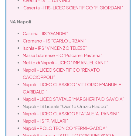
Aversa – IIS “L. DA VINCI”
Caserta – ITIS-LICEO SCIENTIFICO “F. GIORDANI”
NA Napoli
Casoria – IIS “GANDHI”
Cremano – IIS ”CARLO URBANI”
Ischia – IPS “VINCENZO TELESE”
Massa Lubrense – IC ”Pulcarelli Pastena”
Melito di Napoli – LICEO “IMMANUEL KANT”
Napoli – LICEO SCIENTIFICO “RENATO
CACCIOPPOLI”
Napoli – LICEO CLASSICO “VITTORIO EMANUELE II –
GARIBALDI”
Napoli – LICEO STATALE “MARGHERITA DI SAVOIA”
Napoli – IIS Liceale ”Quinto Orazio Flacco”
Napoli – LICEO CLASSICO STATALE ”A. PANSINI”
Napoli – IIS ”P. VILLARI”
Napoli – POLO TECNICO “FERMI-GADDA”
Napoli Scampia – ISTITUTO COMPRENSIVO 5