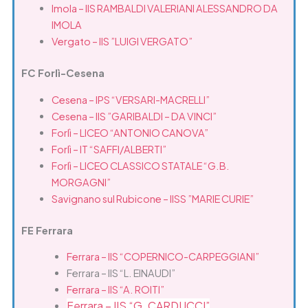
Imola – IIS RAMBALDI VALERIANI ALESSANDRO DA
IMOLA
Vergato – IIS ”LUIGI VERGATO”
FC Forlì-Cesena
Cesena – IPS “VERSARI-MACRELLI”
Cesena – IIS ”GARIBALDI – DA VINCI”
Forlì – LICEO “ANTONIO CANOVA”
Forlì – IT
“SAFFI/ALBERTI”
Forlì – LICEO CLASSICO STATALE “G.B.
MORGAGNI”
Savignano sul Rubicone – IISS ”MARIE CURIE”
FE Ferrara
Ferrara – IIS “COPERNICO-CARPEGGIANI”
Ferrara – IIS “L. EINAUDI”
Ferrara – IIS “A. ROITI”
Ferrara – IIS “G. CARDUCCI”